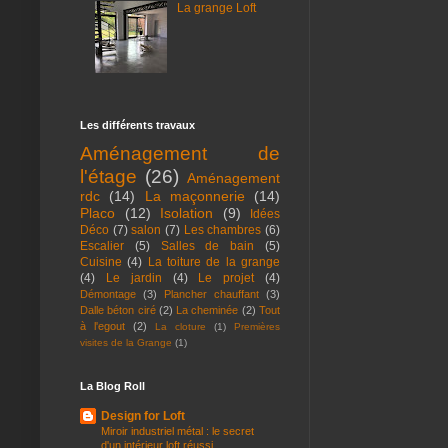
La grange Loft
Les différents travaux
Aménagement de
l'étage
(26)
Aménagement
rdc
(14)
La maçonnerie
(14)
Placo
(12)
Isolation
(9)
Idées
Déco
(7)
salon
(7)
Les chambres
(6)
Escalier
(5)
Salles de bain
(5)
Cuisine
(4)
La toiture de la grange
(4)
Le jardin
(4)
Le projet
(4)
Démontage
(3)
Plancher chauffant
(3)
Dalle béton ciré
(2)
La cheminée
(2)
Tout
à l'egout
(2)
La cloture
(1)
Premières
visites de la Grange
(1)
La Blog Roll
Design for Loft
Miroir industriel métal : le secret
d'un intérieur loft réussi