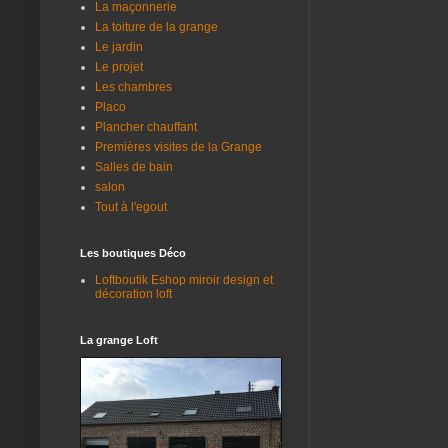
La maçonnerie
La toiture de la grange
Le jardin
Le projet
Les chambres
Placo
Plancher chauffant
Premières visites de la Grange
Salles de bain
salon
Tout à l'egout
Les boutiques Déco
Loftboutik Eshop miroir design et
décoration loft
La grange Loft