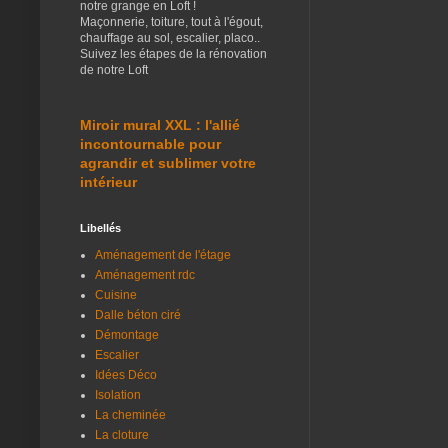
notre grange en Loft !
Maçonnerie, toiture, tout à l'égout,
chauffage au sol, escalier, placo..
Suivez les étapes de la rénovation
de notre Loft
Miroir mural XXL : l'allié
incontournable pour
agrandir et sublimer votre
intérieur
Libellés
Aménagement de l'étage
Aménagement rdc
Cuisine
Dalle béton ciré
Démontage
Escalier
Idées Déco
Isolation
La cheminée
La cloture