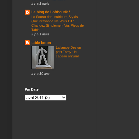
Il y a 1 mois
Le blog de Loftboutik !
Le Secret des Intérieurs Stylés
Que Personne Ne Vous Dit :
Changez Simplement Vos Pieds de
Table
Il y a 1 mois
table béton
La lampe Design
petit Tomy : le
cadeau original
Il y a 10 ans
Par Date