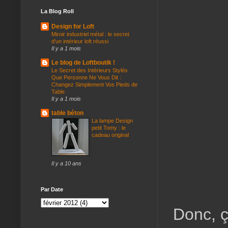
La Blog Roll
Design for Loft
Miroir industriel métal : le secret
d'un intérieur loft réussi
Il y a 1 mois
Le blog de Loftboutik !
Le Secret des Intérieurs Stylés
Que Personne Ne Vous Dit :
Changez Simplement Vos Pieds de
Table
Il y a 1 mois
table béton
La lampe Design
petit Tomy : le
cadeau original
Il y a 10 ans
Par Date
Donc, ç