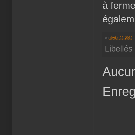
à fermer
égaleme
on
février 22, 2012
Libellés
Aucun
Enreg