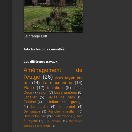
La grange Loft
Articles les plus consultés
Les différents travaux
Aménagement de
l'étage
(26)
Aménagement
rdc
(14)
La maçonnerie
(14)
Placo
(12)
Isolation
(9)
Idées
Déco
(7)
salon
(7)
Les chambres
(6)
Escalier
(5)
Salles de bain
(5)
Cuisine
(4)
La toiture de la grange
(4)
Le jardin
(4)
Le projet
(4)
Démontage
(3)
Plancher chauffant
(3)
Dalle béton ciré
(2)
La cheminée
(2)
Tout
à l'egout
(2)
La cloture
(1)
Premières
visites de la Grange
(1)