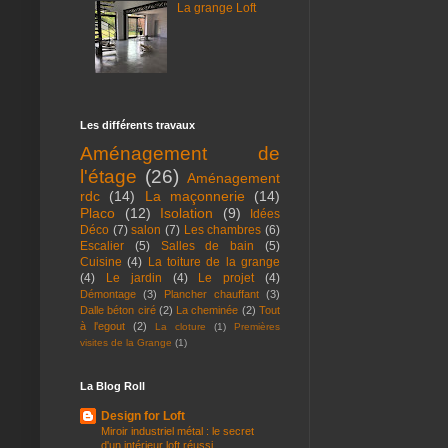
La grange Loft
Les différents travaux
Aménagement de
l'étage
(26)
Aménagement
rdc
(14)
La maçonnerie
(14)
Placo
(12)
Isolation
(9)
Idées
Déco
(7)
salon
(7)
Les chambres
(6)
Escalier
(5)
Salles de bain
(5)
Cuisine
(4)
La toiture de la grange
(4)
Le jardin
(4)
Le projet
(4)
Démontage
(3)
Plancher chauffant
(3)
Dalle béton ciré
(2)
La cheminée
(2)
Tout
à l'egout
(2)
La cloture
(1)
Premières
visites de la Grange
(1)
La Blog Roll
Design for Loft
Miroir industriel métal : le secret
d'un intérieur loft réussi