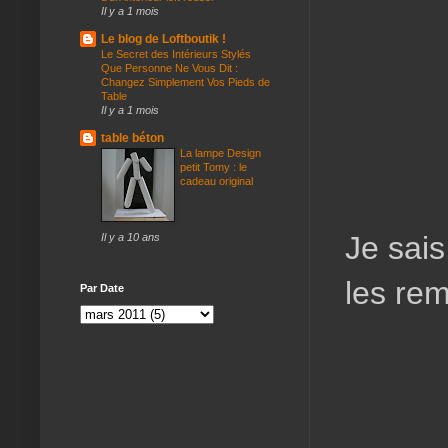
Il y a 1 mois
Le blog de Loftboutik !
Le Secret des Intérieurs Stylés
Que Personne Ne Vous Dit :
Changez Simplement Vos Pieds de
Table
Il y a 1 mois
table béton
La lampe Design
petit Tomy : le
cadeau original
Je sais
Il y a 10 ans
les rem
Par Date