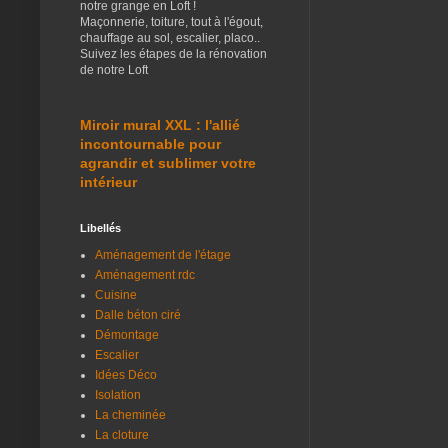
notre grange en Loft !
Maçonnerie, toiture, tout à l'égout,
chauffage au sol, escalier, placo..
Suivez les étapes de la rénovation
de notre Loft
Miroir mural XXL : l'allié
incontournable pour
agrandir et sublimer votre
intérieur
Libellés
Aménagement de l'étage
Aménagement rdc
Cuisine
Dalle béton ciré
Démontage
Escalier
Idées Déco
Isolation
La cheminée
La cloture