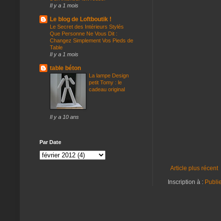
Il y a 1 mois
Le blog de Loftboutik !
Le Secret des Intérieurs Stylés
Que Personne Ne Vous Dit :
Changez Simplement Vos Pieds de
Table
Il y a 1 mois
table béton
La lampe Design
petit Tomy : le
cadeau original
Il y a 10 ans
Par Date
Article plus récent
Inscription à :
Publi