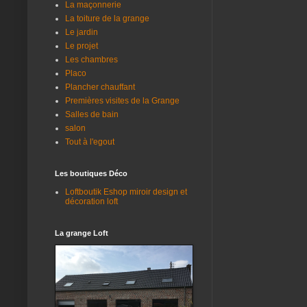
La maçonnerie
La toiture de la grange
Le jardin
Le projet
Les chambres
Placo
Plancher chauffant
Premières visites de la Grange
Salles de bain
salon
Tout à l'egout
Les boutiques Déco
Loftboutik Eshop miroir design et
décoration loft
La grange Loft