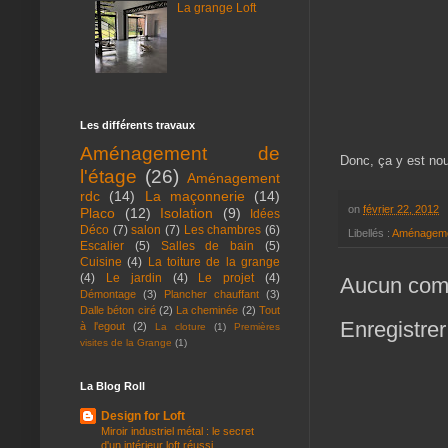
La grange Loft
Les différents travaux
Aménagement de
Donc, ça y est nou
l'étage
(26)
Aménagement
rdc
(14)
La maçonnerie
(14)
on
février 22, 2012
Placo
(12)
Isolation
(9)
Idées
Déco
(7)
salon
(7)
Les chambres
(6)
Libellés :
Aménagemen
Escalier
(5)
Salles de bain
(5)
Cuisine
(4)
La toiture de la grange
(4)
Le jardin
(4)
Le projet
(4)
Aucun com
Démontage
(3)
Plancher chauffant
(3)
Dalle béton ciré
(2)
La cheminée
(2)
Tout
Enregistre
à l'egout
(2)
La cloture
(1)
Premières
visites de la Grange
(1)
La Blog Roll
Design for Loft
Miroir industriel métal : le secret
d'un intérieur loft réussi