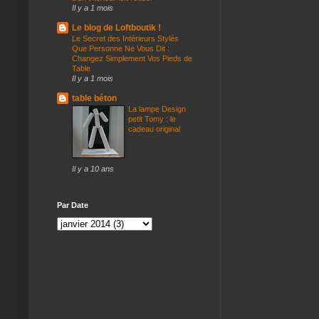
Il y a 1 mois
Le blog de Loftboutik !
Le Secret des Intérieurs Stylés
Que Personne Ne Vous Dit :
Changez Simplement Vos Pieds de
Table
Il y a 1 mois
table béton
La lampe Design
petit Tomy : le
cadeau original
Il y a 10 ans
Par Date