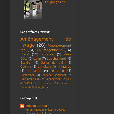
La grange Loft
Les différents travaux
Aménagement de
l'étage
(26)
Aménagement
rdc
(14)
La maçonnerie
(14)
Placo
(12)
Isolation
(9)
Idées
Déco
(7)
salon
(7)
Les chambres
(6)
Escalier
(5)
Salles de bain
(5)
Cuisine
(4)
La toiture de la grange
(4)
Le jardin
(4)
Le projet
(4)
Démontage
(3)
Plancher chauffant
(3)
Dalle béton ciré
(2)
La cheminée
(2)
Tout
à l'egout
(2)
La cloture
(1)
Premières
visites de la Grange
(1)
La Blog Roll
Design for Loft
Miroir industriel métal : le secret
d'un intérieur loft réussi