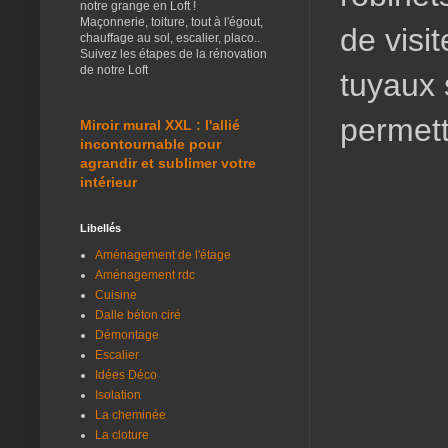
notre grange en Loft !
Maçonnerie, toiture, tout à l'égout,
de visi
chauffage au sol, escalier, placo..
Suivez les étapes de la rénovation
de notre Loft
tuyaux 
permett
Miroir mural XXL : l'allié
incontournable pour
agrandir et sublimer votre
intérieur
Libellés
Aménagement de l'étage
Aménagement rdc
Cuisine
Dalle béton ciré
Démontage
Escalier
Idées Déco
Isolation
La cheminée
La cloture