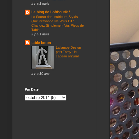
Il y a 1 mois
Le blog de Loftboutik !
Le Secret des Intérieurs Stylés
Que Personne Ne Vous Dit :
Changez Simplement Vos Pieds de
Table
Il y a 1 mois
table béton
La lampe Design
petit Tomy : le
cadeau original
Il y a 10 ans
Par Date