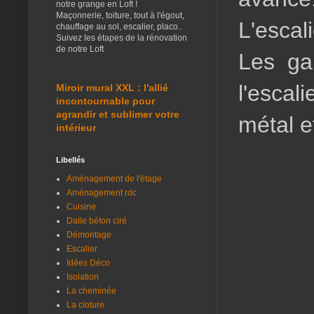
notre grange en Loft !
Maçonnerie, toiture, tout à l'égout,
L'escal
chauffage au sol, escalier, placo..
Suivez les étapes de la rénovation
de notre Loft
Les ga
l'escal
Miroir mural XXL : l'allié
incontournable pour
agrandir et sublimer votre
métal et
intérieur
Libellés
Aménagement de l'étage
Aménagement rdc
Cuisine
Dalle béton ciré
Démontage
Escalier
Idées Déco
Isolation
La cheminée
La cloture