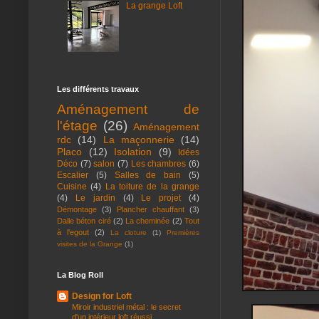
La grange Loft
Les différents travaux
Aménagement de
l'étage
(26)
Aménagement
rdc
(14)
La maçonnerie
(14)
Placo
(12)
Isolation
(9)
Idées
Déco
(7)
salon
(7)
Les chambres
(6)
Escalier
(5)
Salles de bain
(5)
Cuisine
(4)
La toiture de la grange
(4)
Le jardin
(4)
Le projet
(4)
Démontage
(3)
Plancher chauffant
(3)
Dalle béton ciré
(2)
La cheminée
(2)
Tout
à l'egout
(2)
La cloture
(1)
Premières
visites de la Grange
(1)
La Blog Roll
Design for Loft
Miroir industriel métal : le secret
d'un intérieur loft réussi